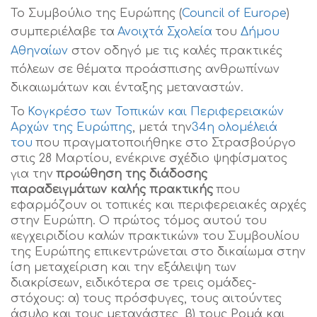
Το Συμβούλιο της Ευρώπης (
Council of Europe
)
συμπεριέλαβε τα
Ανοιχτά Σχολεία
του
Δήμου
Αθηναίων
στον οδηγό με τις καλές πρακτικές
πόλεων σε θέματα προάσπισης ανθρωπίνων
δικαιωμάτων και ένταξης μεταναστών.
Το
Κογκρέσο των Τοπικών και Περιφερειακών
Αρχών της Ευρώπης
, μετά την
34η ολομέλειά
του
που πραγματοποιήθηκε στο Στρασβούργο
στις 28 Μαρτίου, ενέκρινε σχέδιο ψηφίσματος
για την
προώθηση της διάδοσης
παραδειγμάτων καλής πρακτικής
που
εφαρμόζουν οι τοπικές και περιφερειακές αρχές
στην Ευρώπη. Ο πρώτος τόμος αυτού του
«εγχειριδίου καλών πρακτικών» του Συμβουλίου
της Ευρώπης επικεντρώνεται στο δικαίωμα στην
ίση μεταχείριση και την εξάλειψη των
διακρίσεων, ειδικότερα σε τρεις ομάδες-
στόχους: α) τους πρόσφυγες, τους αιτούντες
άσυλο και τους μετανάστες, β) τους Ρομά και