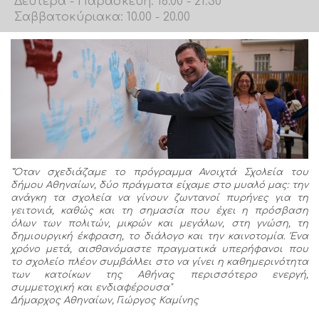
Δευτέρα - Παρασκευή: 16.00 - 21.30
Σαββατοκύριακα: 10.00 - 20.00
"Όταν σχεδιάζαμε το πρόγραμμα Ανοιχτά Σχολεία του
δήμου Αθηναίων, δύο πράγματα είχαμε στο μυαλό μας: την
ανάγκη τα σχολεία να γίνουν ζωντανοί πυρήνες για τη
γειτονιά, καθώς και τη σημασία που έχει η πρόσβαση
όλων των πολιτών, μικρών και μεγάλων, στη γνώση, τη
δημιουργική έκφραση, το διάλογο και την καινοτομία. Ένα
χρόνο μετά, αισθανόμαστε πραγματικά υπερήφανοι που
το σχολείο πλέον συμβάλλει στο να γίνει η καθημερινότητα
των κατοίκων της Αθήνας περισσότερο ενεργή,
συμμετοχική και ενδιαφέρουσα"
Δήμαρχος Αθηναίων, Γιώργος Καμίνης