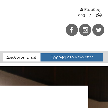
Είσοδος
eng
/
ελλ